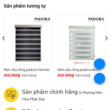
Sản phẩm tương tự
.
Rèm cầu vồng padora Hermes
Rèm cầu vồng padora Mont
450.000
₫
450.000
₫
950.000
₫
950.000
₫
Giá
Giá
Giá
Giá
.
gốc
hiện
gốc
hiện
là:
tại
là:
tại
950.000₫.
là:
950.000₫.
là:
450.000₫.
450.000₫.
Sản phẩm chính hãng
từ thương hiệu
Hòa Phát Star