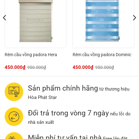
Rèm cầu vồng padora Hera
Rèm cầu vồng padora Dominic
450.000
₫
450.000
₫
950.000
₫
950.000
₫
Giá
Giá
Giá
Giá
gốc
hiện
gốc
hiện
là:
tại
là:
tại
950.000₫.
là:
950.000₫.
là:
450.000₫.
450.000₫.
Sản phẩm chính hãng
từ thương hiệu
Hòa Phát Star
Đổi trả trong vòng 7 ngày
nếu lỗi do
nhà sản xuất
Miễn phí tư vấn tại nhà
Free lắp đặt