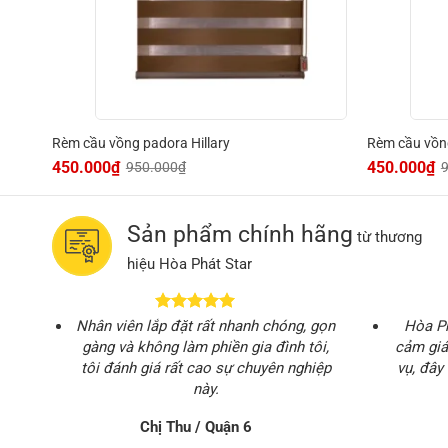
Rèm cầu vồng padora Hillary
Rèm cầu vồng
450.000
₫
450.000
₫
950.000
₫
Giá
Giá
Giá
Giá
gốc
hiện
gốc
hiện
là:
tại
là:
tại
950.000₫.
là:
950.000₫.
là:
450.000₫.
450.000₫.
Sản phẩm chính hãng
từ thương
hiệu Hòa Phát Star
Nhân viên lắp đặt rất nhanh chóng, gọn
Hòa Ph
gàng và không làm phiền gia đình tôi,
cảm giá
tôi đánh giá rất cao sự chuyên nghiệp
vụ, đây 
này.
Chị Thu / Quận 6