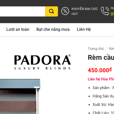
Ho
KHUYẾN MẠI CỰC
0
HOT
Lưới an toàn
Bạt che nắng mưa
Liên Hệ
Trang chủ
/
Rè
Rèm cầu
₫
450.000
Liên hệ Hòa Phá
Sản phẩm : 
Hãng Sản Xu
Xuất Xứ: Hà
Chất Liệu: 1