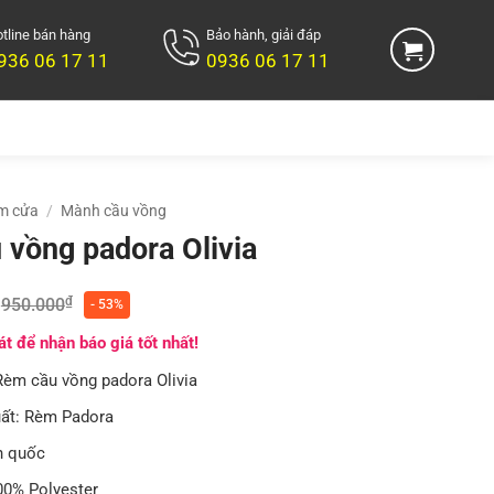
tline bán hàng
Bảo hành, giải đáp
936 06 17 11
0936 06 17 11
m cửa
/
Mành cầu vồng
 vồng padora Olivia
₫
950.000
- 53%
t để nhận báo giá tốt nhất!
Rèm cầu vồng padora Olivia
ất: Rèm Padora
n quốc
00% Polyester