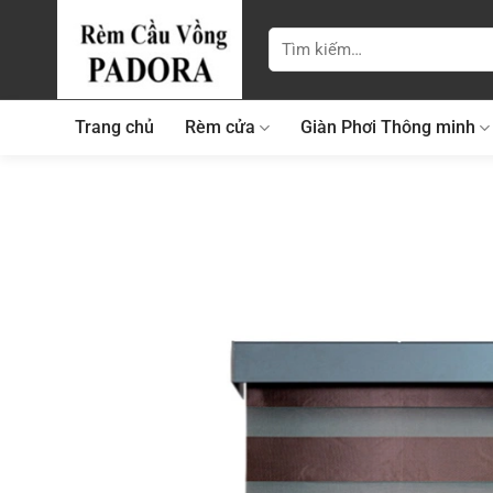
Bỏ
qua
Tìm
kiếm:
nội
dung
Trang chủ
Rèm cửa
Giàn Phơi Thông minh