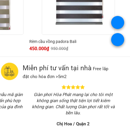
.
.
Rèm cầu vồng padora Bali
450.000
₫
950.000
₫
Giá
Giá
gốc
hiện
là:
tại
950.000₫.
là:
450.000₫.
Miễn phí tư vấn tại nhà
Free lắp
đặt cho hóa đơn >5m2
 mẫu mã giàn
Giàn phơi Hòa Phát mang lại cho tôi một
vấn phù hợp
không gian sống thật tiện lợi tiết kiêm
của gia đình
không gian. Chất lượng Giàn phơi rất tốt và
bền lâu.
2
Chị Hoa / Quận 2