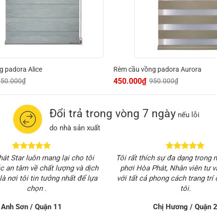
 padora Alice
Rèm cầu vồng padora Aurora
450.000
₫
950.000
₫
950.000
₫
Giá
Giá
gốc
hiện
là:
tại
950.000₫.
là:
450.000₫.
Đổi trả trong vòng 7 ngày
nếu lỗi
do nhà sản xuất
át Star luôn mang lại cho tôi
Tôi rất thích sự đa dạng trong
c an tâm về chất lượng và dịch
phơi Hòa Phát, Nhân viên tư 
là nơi tôi tin tưởng nhất để lựa
với tất cả phong cách trang trí 
chọn .
tôi.
Anh Sơn / Quận 11
Chị Hương / Quận 