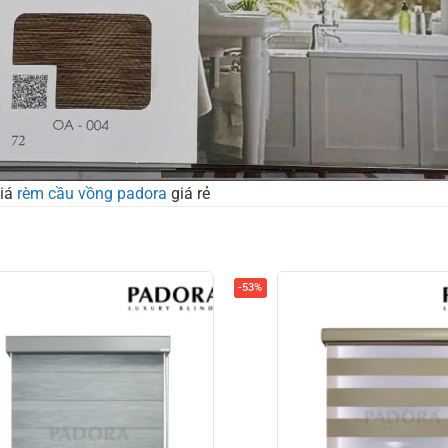
giá
rèm cầu vồng padora
giá rẻ
-53%