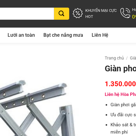
Ho
KHUYẾN MẠI CỰC
0
HOT
Lưới an toàn
Bạt che nắng mưa
Liên Hệ
Trang chủ
/
Gi
Giàn phơ
1.350.000
Liên hệ Hòa Phá
Giàn phơi gắ
Ưu đãi cực 
Khảo sát & t
miễn phí