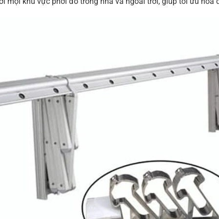
i mọi khu vực phơi đồ trong nhà và ngoài trời, giúp tối ưu hóa 