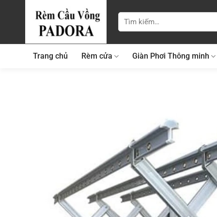
Bỏ
qua
Tìm
kiếm:
nội
dung
Trang chủ
Rèm cửa
Giàn Phơi Thông minh