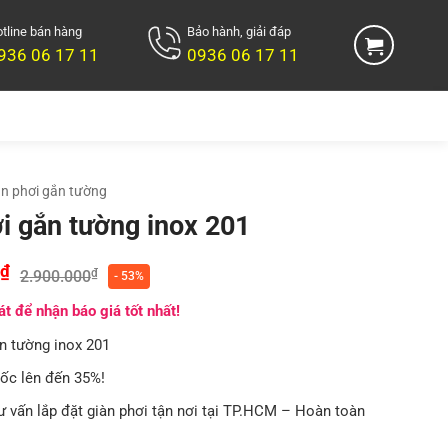
tline bán hàng
Bảo hành, giải đáp
936 06 17 11
0936 06 17 11
àn phơi gắn tường
i gắn tường inox 201
₫
₫
2.900.000
- 53%
t để nhận báo giá tốt nhất!
n tường inox 201
sốc lên đến 35%!
ư vấn lắp đặt giàn phơi tận nơi tại TP.HCM – Hoàn toàn